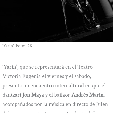
‘Yarin’. Foto: DK
‘Yarin’, que se representará en el Teatro
Victoria Eugenia el viernes y el sábado,
presenta un encuentro intercultural en que el
dantzari
Jon Maya
y el bailaor
Andrés Marín
,
acompañados por la música en directo de Julen