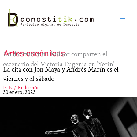
Ir
al
contenido
Artes escénicas
Un dantzari y un bailaor comparten el
escenario del Victoria Eugenia en ‘Yerin’
La cita con Jon Maya y Andrés Marín es el
viernes y el sábado
E. B. / Redacción
30 enero, 2023