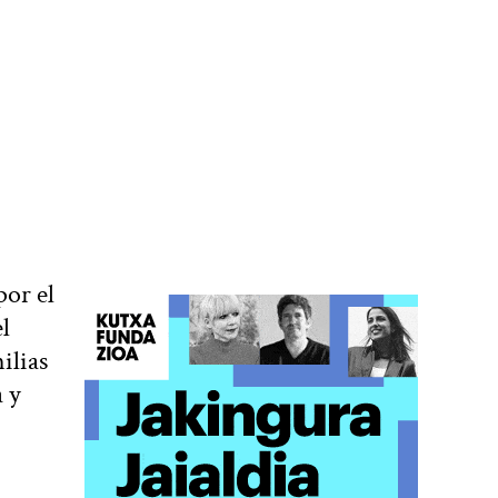
por el
l
ilias
 y