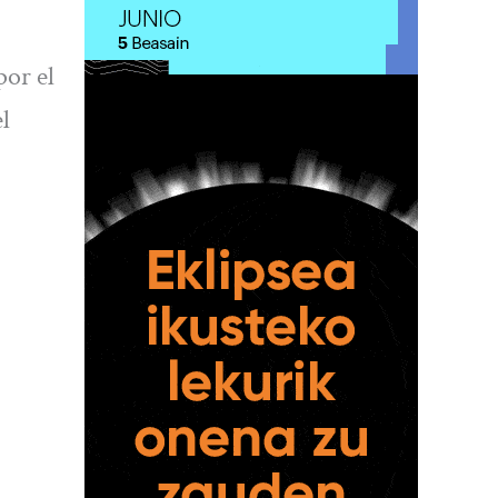
por el
l