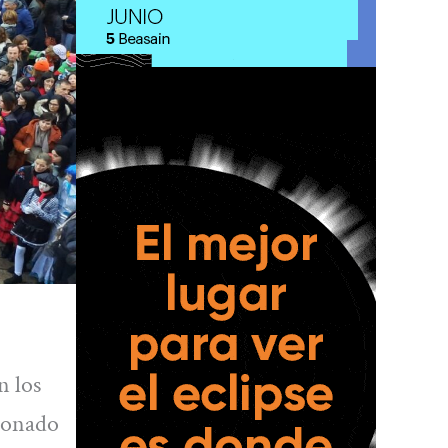
n los
cionado