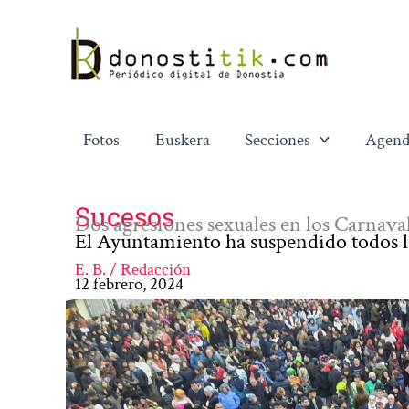
Ir
al
contenido
Fotos
Euskera
Secciones
Agend
Sucesos
Dos agresiones sexuales en los Carnava
El Ayuntamiento ha suspendido todos lo
E. B. / Redacción
12 febrero, 2024