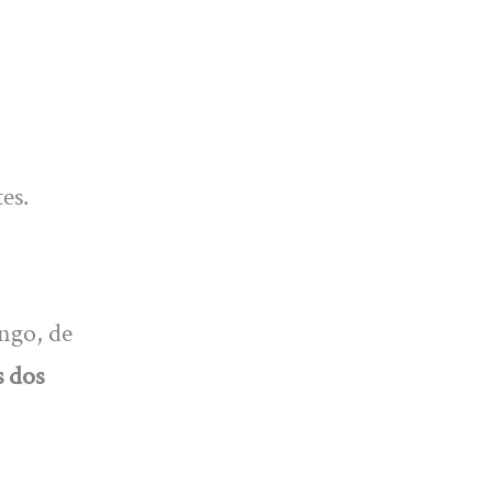
es.
ngo, de
s dos