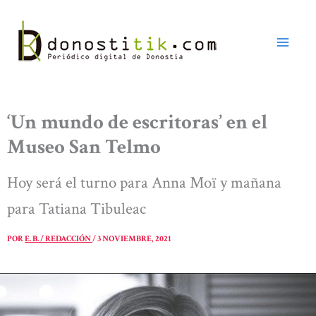
Ir
al
contenido
‘Un mundo de escritoras’ en el
Museo San Telmo
Hoy será el turno para Anna Moï y mañana
para Tatiana Tibuleac
POR
E. B. / REDACCIÓN
/
3 NOVIEMBRE, 2021