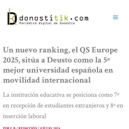
Ir
al
contenido
Un nuevo ranking, el QS Europe
2025, sitúa a Deusto como la 5ª
mejor universidad española en
movilidad internacional
La institución educativa se posiciona como 7ª
en recepción de estudiantes extranjeros y 8ª en
inserción laboral
POR
E. B. / REDACCIÓN
/
11 JULIO, 2024