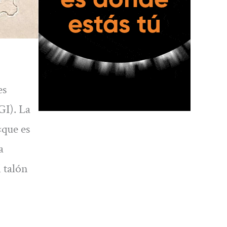
es
GI). La
«que es
a
 talón