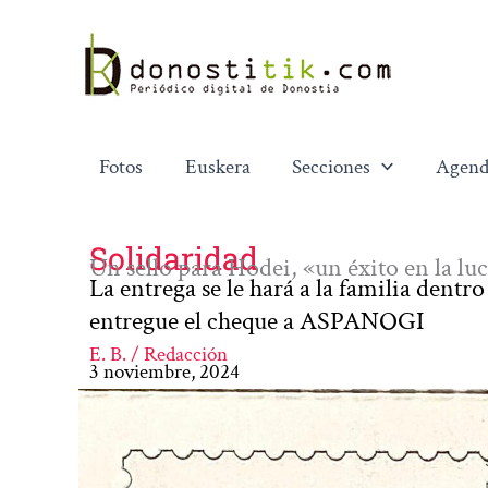
Ir
al
contenido
Fotos
Euskera
Secciones
Agend
Solidaridad
Un sello para Hodei, «un éxito en la luc
La entrega se le hará a la familia dentro
entregue el cheque a ASPANOGI
E. B. / Redacción
3 noviembre, 2024