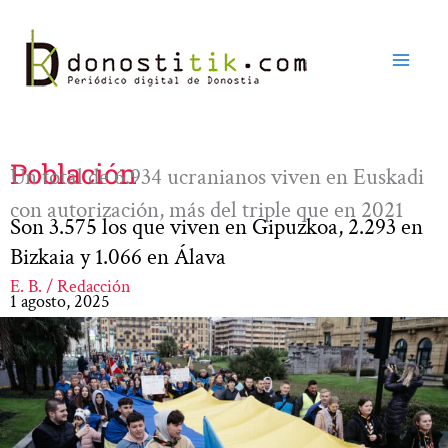
Ir
al
contenido
Población
Un total de 6.934 ucranianos viven en Euskadi
con autorización, más del triple que en 2021
Son 3.575 los que viven en Gipuzkoa, 2.293 en
Bizkaia y 1.066 en Álava
E. B. / Redacción
1 agosto, 2025