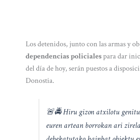
Los detenidos, junto con las armas y ob
dependencias policiales
para dar inici
del día de hoy, serán puestos a disposic
Donostia.
🚨🚔 Hiru gizon atxilotu genit
euren artean borrokan ari zirel
debekatutako hainbat objektu era