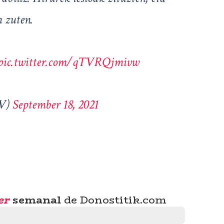
 zuten.
pic.twitter.com/qTVRQjmivw
GV)
September 18, 2021
er
semanal
de Donostitik.com