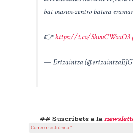
bat osasun-zentro batera eraman
👉
https://t.co/5hvuCWoaO3
— Ertzaintza (@ertzaintzaEJ
## Suscríbete a la
newslett