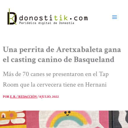
Ir
al
contenido
Una perrita de Aretxabaleta gana
el casting canino de Basqueland
Más de 70 canes se presentaron en el Tap
Room que la cervecera tiene en Hernani
POR
E. B. / REDACCIÓN
/
8 JULIO, 2022