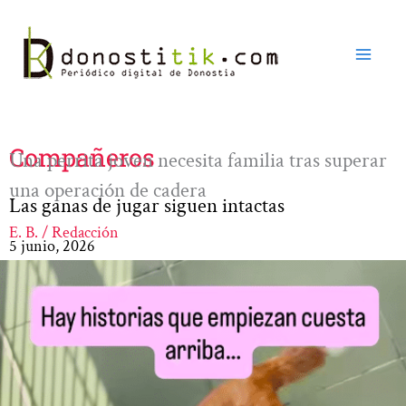
Ir
al
contenido
Compañeros
Una perrita joven necesita familia tras superar
una operación de cadera
Las ganas de jugar siguen intactas
E. B. / Redacción
5 junio, 2026