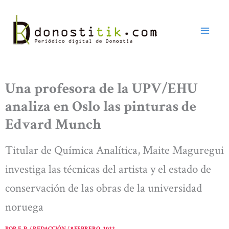
Ir
al
contenido
Una profesora de la UPV/EHU
analiza en Oslo las pinturas de
Edvard Munch
Titular de Química Analítica, Maite Maguregui
investiga las técnicas del artista y el estado de
conservación de las obras de la universidad
noruega
POR
E. B. / REDACCIÓN
/
8 FEBRERO, 2022