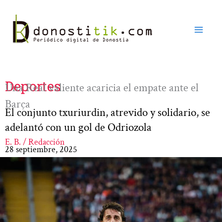
Ir
al
contenido
Deportes
Una Real valiente acaricia el empate ante el
Barça
El conjunto txuriurdin, atrevido y solidario, se
adelantó con un gol de Odriozola
E. B. / Redacción
28 septiembre, 2025