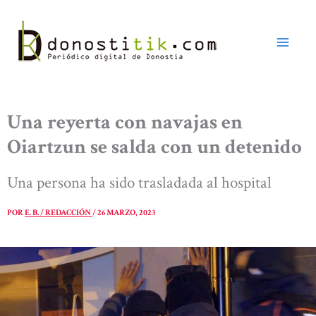
Ir
al
contenido
Una reyerta con navajas en
Oiartzun se salda con un detenido
Una persona ha sido trasladada al hospital
POR
E. B. / REDACCIÓN
/
26 MARZO, 2023