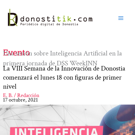
Ir
al
contenido
Evento
Una sesión sobre Inteligencia Artificial en la
primera jornada de DSS WeekINN
La VIII Semana de la Innovación de Donostia
comenzará el lunes 18 con figuras de primer
nivel
E. B. / Redacción
17 octubre, 2021