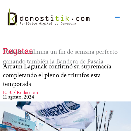
Ir
al
contenido
Regatas
Urdaibai culmina un fin de semana perfecto
ganando también la Bandera de Pasaia
Arraun Lagunak confirmó su supremacía
completando el pleno de triunfos esta
temporada
E. B. / Redacción
11 agosto, 2024