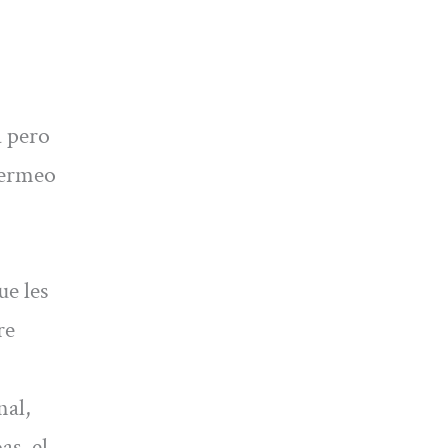
a pero
Bermeo
ue les
re
nal,
as, el