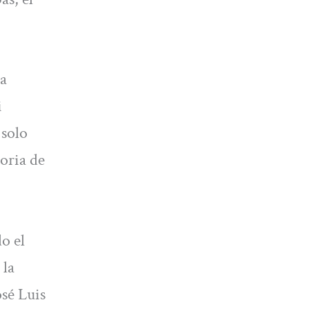
na
i
 solo
oria de
o el
 la
osé Luis