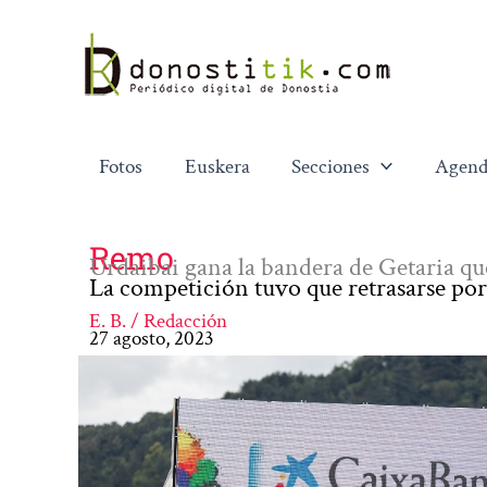
Ir
al
contenido
Fotos
Euskera
Secciones
Agend
Remo
Urdaibai gana la bandera de Getaria que 
La competición tuvo que retrasarse por
E. B. / Redacción
27 agosto, 2023