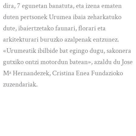
dira, 7 egunetan banatuta, eta izena ematen
duten pertsonek Urumea ibaia zeharkatuko
dute, ibaiertzetako faunari, florari eta
arkitekturari buruzko azalpenak entzunez.
«Urumeatik ibilbide bat egingo dugu, sakonera
gutxiko ontzi motordun batean», azaldu du Jose
Mª Hernandezek, Cristina Enea Fundazioko
zuzendariak.