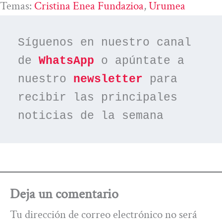
Temas:
Cristina Enea Fundazioa
, 
Urumea
Síguenos en nuestro canal 
de 
WhatsApp
 o apúntate a 
nuestro 
newsletter
 para 
recibir las principales 
noticias de la semana
Deja un comentario
Tu dirección de correo electrónico no será