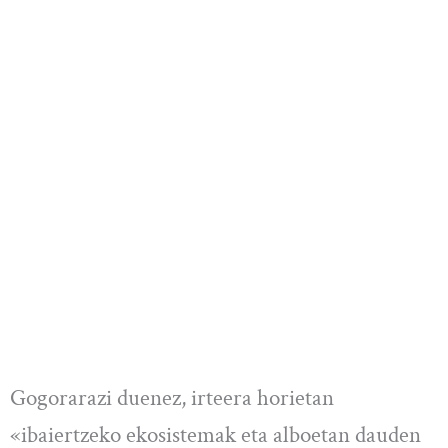
Gogorarazi duenez, irteera horietan
«ibaiertzeko ekosistemak eta alboetan dauden