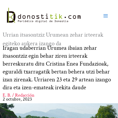
Ir
al
contenido
Urrian itsasontziz Urumean zehar irteerak
egiteko aukera izango da
Iragan udaberrian Urumea ibaian zehar
itsasontziz egin behar ziren irteerak
berreskuratu ditu Cristina Enea Fundazioak,
eguraldi txarragatik bertan behera utzi behar
izan zirenak. Urriaren 23 eta 29 artean izango
dira eta izen-emateak irekita daude
E. B. / Redacción
2 octubre, 2023