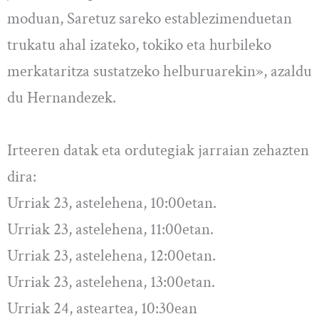
moduan, Saretuz sareko establezimenduetan
trukatu ahal izateko, tokiko eta hurbileko
merkataritza sustatzeko helburuarekin», azaldu
du Hernandezek.
Irteeren datak eta ordutegiak jarraian zehazten
dira:
Urriak 23, astelehena, 10:00etan.
Urriak 23, astelehena, 11:00etan.
Urriak 23, astelehena, 12:00etan.
Urriak 23, astelehena, 13:00etan.
Urriak 24, asteartea, 10:30ean