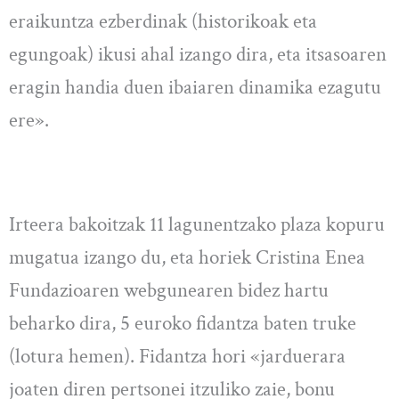
eraikuntza ezberdinak (historikoak eta
egungoak) ikusi ahal izango dira, eta itsasoaren
eragin handia duen ibaiaren dinamika ezagutu
ere».
Irteera bakoitzak 11 lagunentzako plaza kopuru
mugatua izango du, eta horiek Cristina Enea
Fundazioaren webgunearen bidez hartu
beharko dira, 5 euroko fidantza baten truke
(lotura hemen). Fidantza hori «jarduerara
joaten diren pertsonei itzuliko zaie, bonu