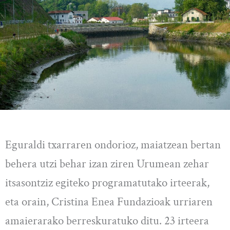
Eguraldi txarraren ondorioz, maiatzean bertan
behera utzi behar izan ziren Urumean zehar
itsasontziz egiteko programatutako irteerak,
eta orain, Cristina Enea Fundazioak urriaren
amaierarako berreskuratuko ditu. 23 irteera