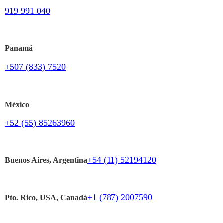
919 991 040
Panamá
+507 (833) 7520
México
+52 (55) 85263960
+54 (11) 52194120
Buenos Aires, Argentina
+1 (787) 2007590
Pto. Rico, USA, Canadá