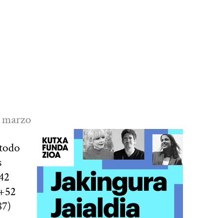
e marzo
 todo
s
42
 +52
87)