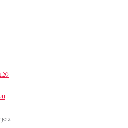
4120
90
jeta