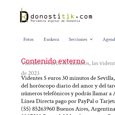
Ir
al
contenido
Fotos
Euskera
Secciones
Agend
Contenido externo
Videntes 5 euros 30 minutos, las viden
de 2023
Videntes 5 euros 30 minutos de Sevilla
del horóscopo diario del amor y del tar
números telefónicos y podrás llamar 
Línea Directa pago por PayPal o Tarje
(55) 85263960 Buenos Aires, Argentina