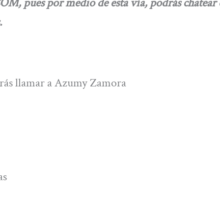
pues por medio de esta vía, podrás chatear c
.
odrás llamar a Azumy Zamora
as