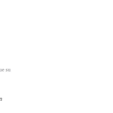
ue su
n