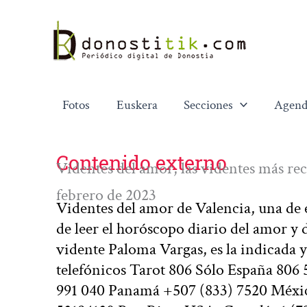
Ir
al
contenido
Fotos
Euskera
Secciones
Agend
Contenido externo
Videntes del amor, las videntes más r
febrero de 2023
Videntes del amor de Valencia, una de e
de leer el horóscopo diario del amor y 
vidente Paloma Vargas, es la indicada y
telefónicos Tarot 806 Sólo España 806 
991 040 Panamá +507 (833) 7520 Méxic