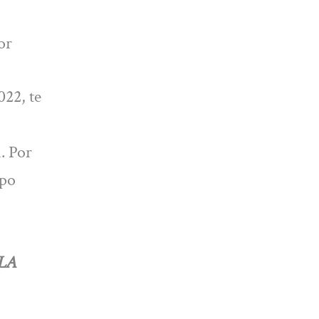
or
022, te
. Por
mpo
LA