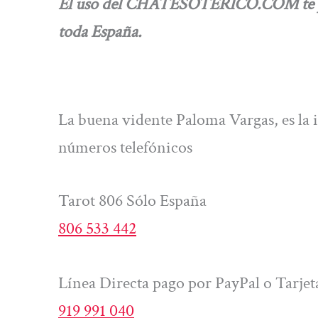
El uso del CHATESOTERICO.COM te perm
toda España.
La buena vidente Paloma Vargas, es la i
números telefónicos
Tarot 806 Sólo España
806 533 442
Línea Directa pago por PayPal o Tarjet
919 991 040