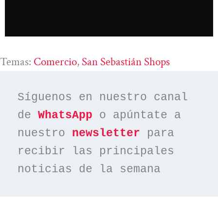
Temas:
Comercio
, 
San Sebastián Shops
Síguenos en nuestro canal 
de 
WhatsApp
 o apúntate a 
nuestro 
newsletter
 para 
recibir las principales 
noticias de la semana