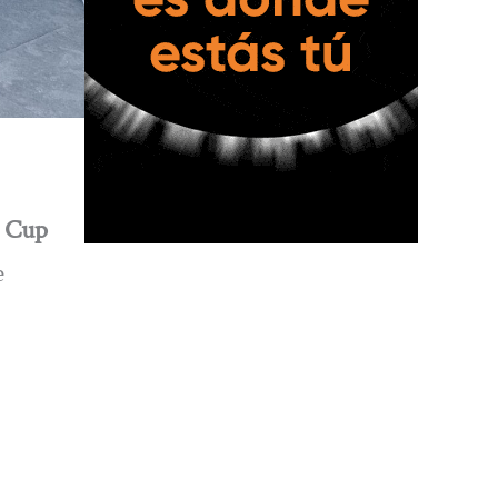
 Cup
e