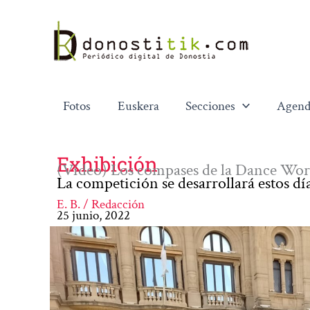
Ir
al
contenido
Fotos
Euskera
Secciones
Agend
Exhibición
(Vídeo) Los compases de la Dance Wor
La competición se desarrollará estos día
E. B. / Redacción
25 junio, 2022