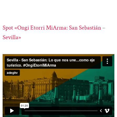
Spot «Ongi Etorri MiArma: San Sebastián –
Sevilla»