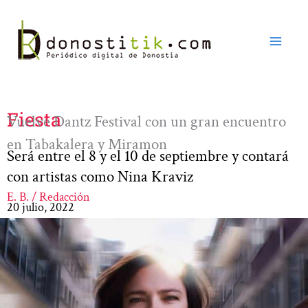
Ir
al
contenido
Fiesta
Vuelve Dantz Festival con un gran encuentro
en Tabakalera y Miramon
Será entre el 8 y el 10 de septiembre y contará
con artistas como Nina Kraviz
E. B. / Redacción
20 julio, 2022