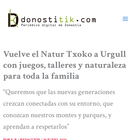
Ir
al
contenido
Vuelve el Natur Txoko a Urgull
con juegos, talleres y naturaleza
para toda la familia
“Queremos que las nuevas generaciones
crezcan conectadas con su entorno, que
conozcan nuestros montes y parques, y
aprendan a respetarlos”
POR
E. B. / REDACCIÓN
/
30 JUNIO, 2025