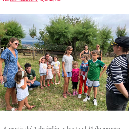
A partir del
1 de julio
, y hasta el
31 de agosto
,