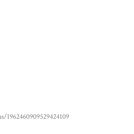
tus/1962460909529424109