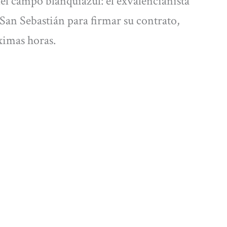
del campo blanquiazul: el exvalencianista
San Sebastián para firmar su contrato,
óximas horas.