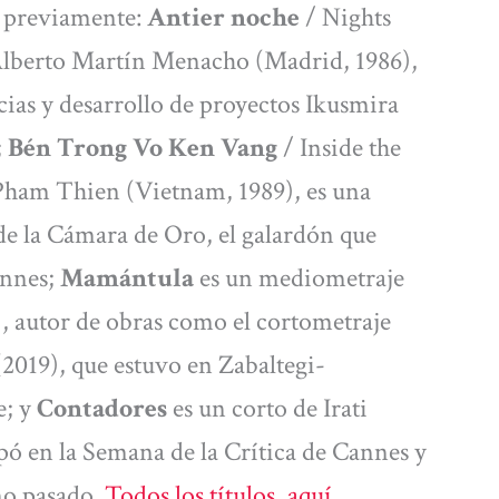
s previamente:
Antier noche
/ Nights
Alberto Martín Menacho (Madrid, 1986),
cias y desarrollo de proyectos Ikusmira
;
Bén Trong Vo Ken Vang
/ Inside the
Pham Thien (Vietnam, 1989), es una
e la Cámara de Oro, el galardón que
annes;
Mamántula
es un mediometraje
), autor de obras como el cortometraje
019), que estuvo en Zabaltegi-
e; y
Contadores
es un corto de Irati
pó en la Semana de la Crítica de Cannes y
ño pasado.
Todos los títulos, aquí
.