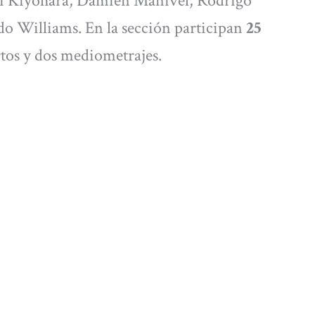
ui Kiyohara, Damien Manivel, Rodrigo
o Williams. En la sección participan
25
rtos y dos mediometrajes.