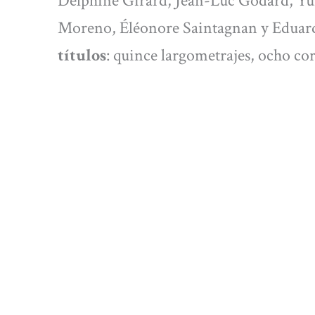
Delphine Girard, Jean-Luc Godard, Y
Moreno, Éléonore Saintagnan y Eduard
títulos
: quince largometrajes, ocho co