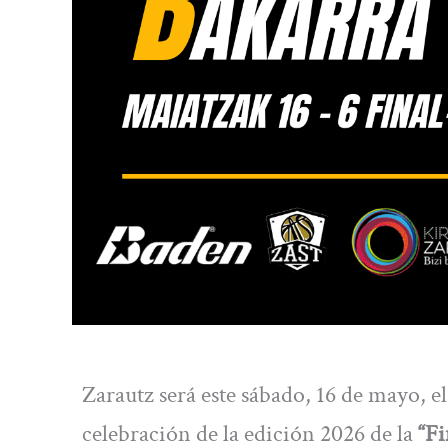
Zarautz será este sábado, 16 de mayo, e
celebración de la edición 2026 de la
“Fi