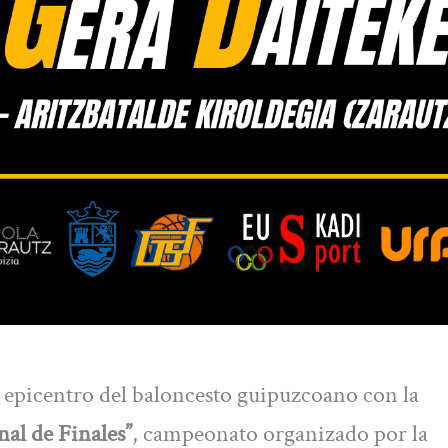
l epicentro del baloncesto guipuzcoano con la
nal de Finales”
, campeonato organizado por la