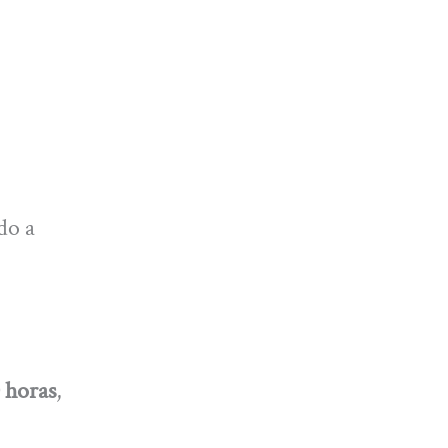
do a
0 horas
,