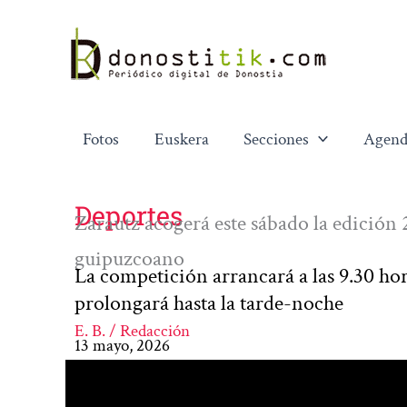
Ir
al
contenido
Fotos
Euskera
Secciones
Agend
Deportes
Zarautz acogerá este sábado la edición 2
guipuzcoano
La competición arrancará a las 9.30 ho
prolongará hasta la tarde-noche
E. B. / Redacción
13 mayo, 2026