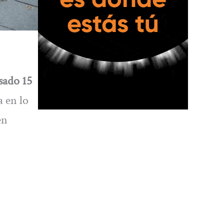
sado 15
a en lo
en