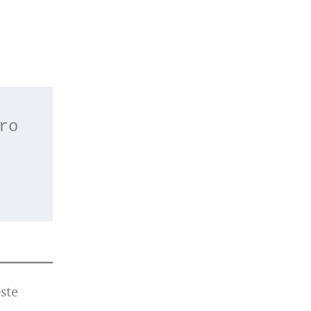
 o apúntate a nuestro 
ste