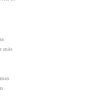
as
ar más
omas
ón