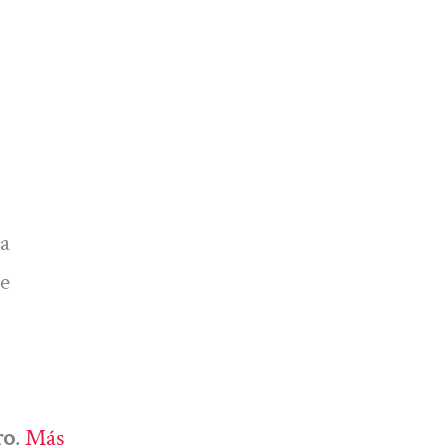
la
de
ro
.
Más