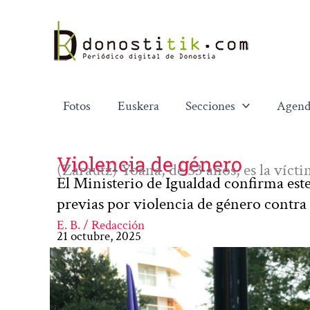
Ir
al
contenido
Fotos
Euskera
Secciones
Agend
Violencia de género
(Zarautz) Yoana, de 53 años, es la víct
El Ministerio de Igualdad confirma est
previas por violencia de género contra
E. B. / Redacción
21 octubre, 2025