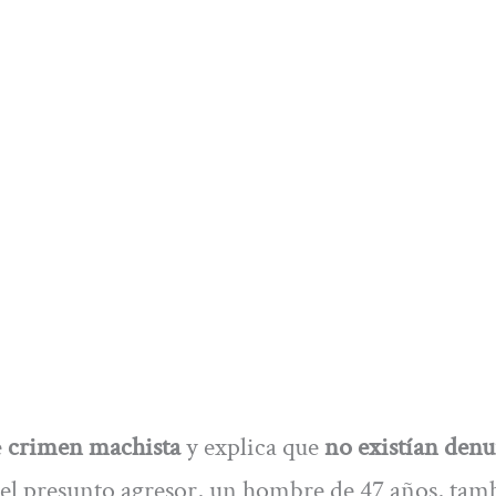
e
crimen machista
y explica que
no existían denu
 el presunto agresor, un hombre de 47 años, tam