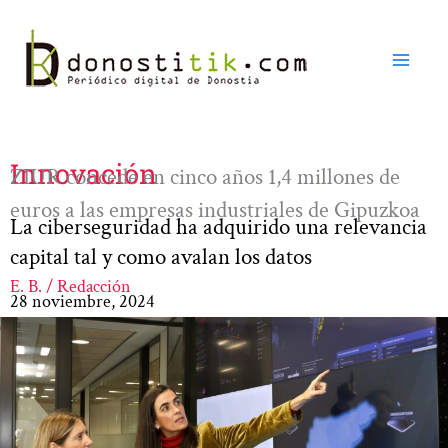
Ir
al
contenido
Innovación
ZIUR concede en cinco años 1,4 millones de
euros a las empresas industriales de Gipuzkoa
La ciberseguridad ha adquirido una relevancia
capital tal y como avalan los datos
E. B. / Redacción
28 noviembre, 2024