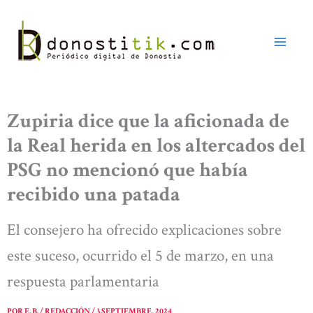
Ir
al
contenido
Zupiria dice que la aficionada de
la Real herida en los altercados del
PSG no mencionó que había
recibido una patada
El consejero ha ofrecido explicaciones sobre
este suceso, ocurrido el 5 de marzo, en una
respuesta parlamentaria
POR
E. B. / REDACCIÓN
/
3 SEPTIEMBRE, 2024