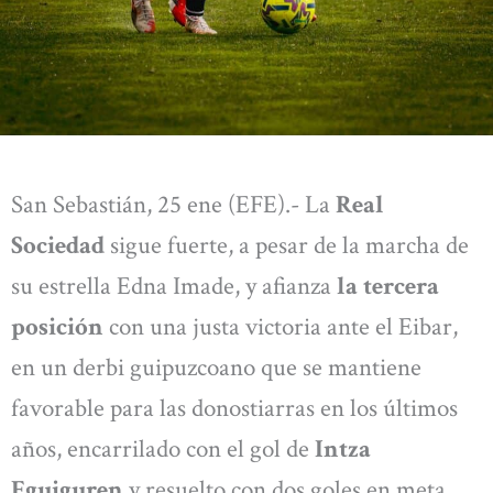
San Sebastián, 25 ene (EFE).- La
Real
Sociedad
sigue fuerte, a pesar de la marcha de
su estrella Edna Imade, y afianza
la tercera
posición
con una justa victoria ante el Eibar,
en un derbi guipuzcoano que se mantiene
favorable para las donostiarras en los últimos
años, encarrilado con el gol de
Intza
Eguiguren
y resuelto con dos goles en meta