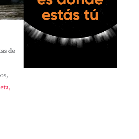
tas de
os,
eta,