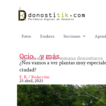
Ir
al
contenido
Fotos
Euskera
Secciones
Agend
Ocio... y más
Agenda del fin de semana donostiarra
¿Nos vamos a ver plantas muy especiales
ciudad?
E. B. / Redacción
25 abril, 2025