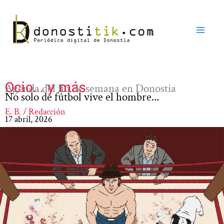
Ir
al
contenido
Ocio... y más
Agenda del fin de semana en Donostia
No solo de fútbol vive el hombre...
E. B. / Redacción
17 abril, 2026