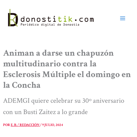
Ir
al
contenido
Animan a darse un chapuzón
multitudinario contra la
Esclerosis Múltiple el domingo en
la Concha
ADEMGI quiere celebrar su 30º aniversario
con un Busti Zaitez a lo grande
POR
E. B. / REDACCIÓN
/
9 JULIO, 2024