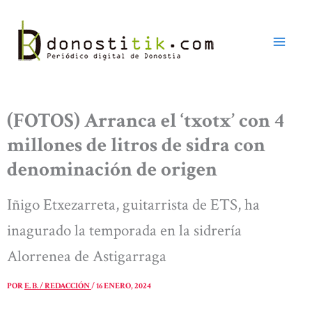
Ir
al
contenido
(FOTOS) Arranca el ‘txotx’ con 4
millones de litros de sidra con
denominación de origen
Iñigo Etxezarreta, guitarrista de ETS, ha
inagurado la temporada en la sidrería
Alorrenea de Astigarraga
POR
E. B. / REDACCIÓN
/
16 ENERO, 2024