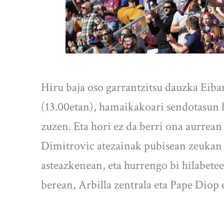
Hiru baja oso garrantzitsu dauzka Eiba
(13.00etan), hamaikakoari sendotasun 
zuzen. Eta hori ez da berri ona aurrea
Dimitrovic atezainak pubisean zeukan
asteazkenean, eta hurrengo bi hilabetee
berean, Arbilla zentrala eta Pape Diop 