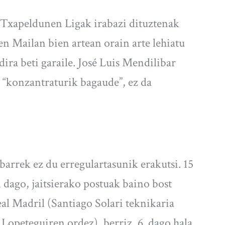
u Txapeldunen Ligak irabazi dituztenak
en Mailan bien artean orain arte lehiatu
ira beti garaile. José Luis Mendilibar
a “konzantraturik bagaude”, ez da
barrek ez du erregulartasunik erakutsi. 15
n dago, jaitsierako postuak baino bost
al Madril (Santiago Solari teknikaria
Lopeteguiren ordez), berriz, 6. dago hala