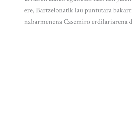
ere, Bartzelonatik lau puntutara bakarr
nabarmenena Casemiro erdilariarena d