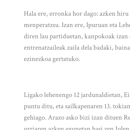
Hala ere, erronka hor dago: azken hir
menperatzea. Izan ere, Ipuruan eta Leh
diren lau partiduetan, kanpokoak izan d
entrenatzaileak zaila dela badaki, bain
ezinezkoa gertatuko.
Ligako lehenengo 12 jardunaldietan, Ei
puntu ditu, eta sailkapenaren 13. tokia
gehiago. Arazo asko bizi izan dituen Re
urriaren azken egunetan hasi zen Julen 