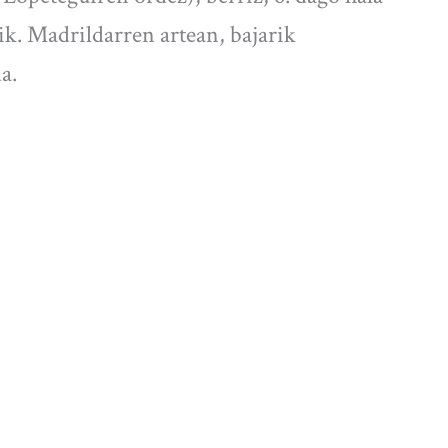
ik. Madrildarren artean, bajarik
a.