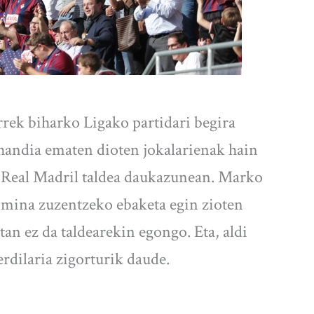
rrek biharko Ligako partidari begira
handia ematen dioten jokalarienak hain
n Real Madril taldea daukazunean. Marko
 mina zuzentzeko ebaketa egin zioten
tan ez da taldearekin egongo. Eta, aldi
erdilaria zigorturik daude.