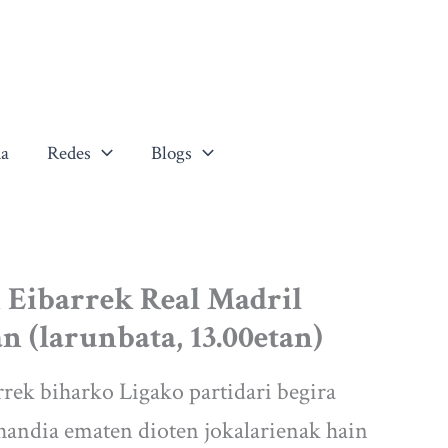
a
Redes
Blogs
n Eibarrek Real Madril
 (larunbata, 13.00etan)
rrek biharko Ligako partidari begira
handia ematen dioten jokalarienak hain