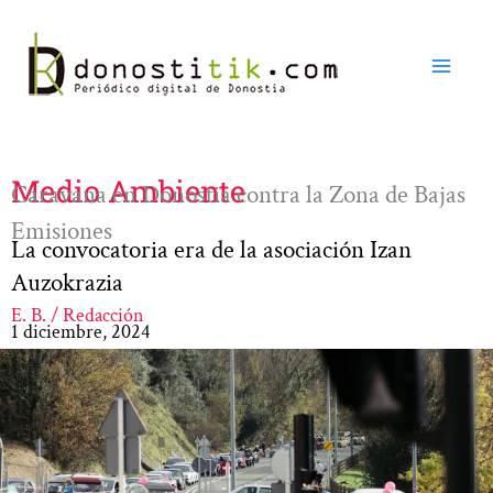
Ir
al
contenido
Medio Ambiente
Caravana en Donostia contra la Zona de Bajas
Emisiones
La convocatoria era de la asociación Izan
Auzokrazia
E. B. / Redacción
1 diciembre, 2024