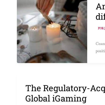
Am
di
POR
Cuand
posit
The Regulatory-Acq
Global iGaming