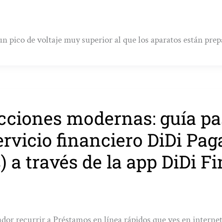
un pico de voltaje muy superior al que los aparatos están pre
cciones modernas: guía pa
ervicio financiero DiDi Pa
) a través de la app DiDi F
dor recurrir a Préstamos en línea rápidos que ves en interne