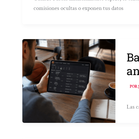
comisiones ocultas o exponen tus datos
Ba
an
POR
Las c