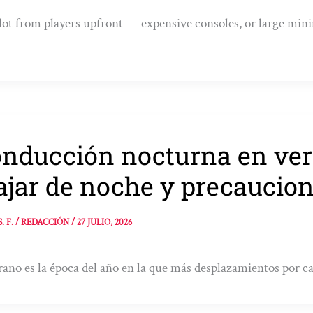
 lot from players upfront — expensive consoles, or large min
nducción nocturna en vera
ajar de noche y precaucio
S. F. / REDACCIÓN
/
27 JULIO, 2026
rano es la época del año en la que más desplazamientos por c