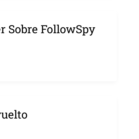
er Sobre FollowSpy
vuelto