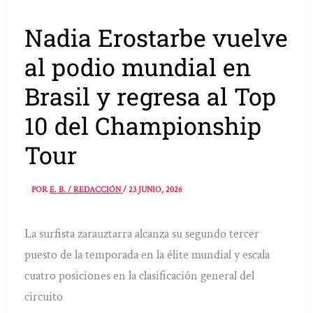
Nadia Erostarbe vuelve
al podio mundial en
Brasil y regresa al Top
10 del Championship
Tour
POR
E. B. / REDACCIÓN
/
23 JUNIO, 2026
La surfista zarauztarra alcanza su segundo tercer
puesto de la temporada en la élite mundial y escala
cuatro posiciones en la clasificación general del
circuito