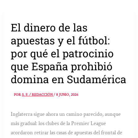
El dinero de las
apuestas y el fútbol:
por qué el patrocinio
que España prohibió
domina en Sudamérica
POR
S. F. / REDACCIÓN
/
8 JUNIO, 2026
Inglaterra sigue ahora un camino parecido, aunque
más gradual: los clubes de la Premier League
acordaron retirar las casas de apuestas del frontal de