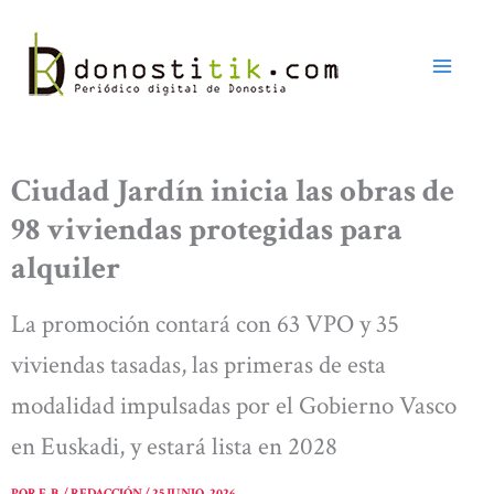
Ir
al
contenido
Ciudad Jardín inicia las obras de
98 viviendas protegidas para
alquiler
La promoción contará con 63 VPO y 35
viviendas tasadas, las primeras de esta
modalidad impulsadas por el Gobierno Vasco
en Euskadi, y estará lista en 2028
POR
E. B. / REDACCIÓN
/
25 JUNIO, 2026