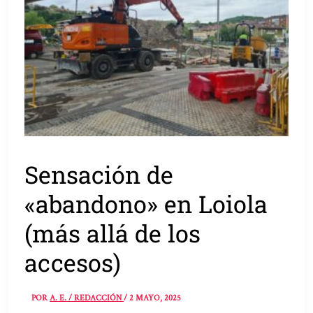
Sensación de
«abandono» en Loiola
(más allá de los
accesos)
POR
A. E. / REDACCIÓN
/
2 MAYO, 2025