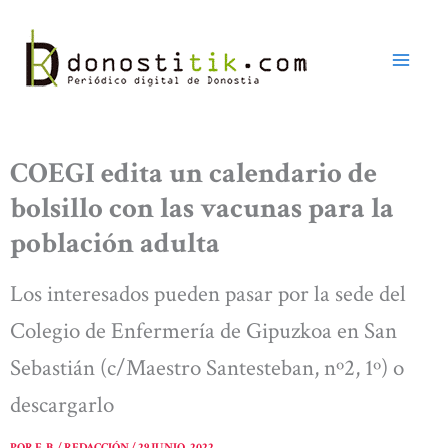
Ir
al
contenido
COEGI edita un calendario de
bolsillo con las vacunas para la
población adulta
Los interesados pueden pasar por la sede del
Colegio de Enfermería de Gipuzkoa en San
Sebastián (c/Maestro Santesteban, nº2, 1º) o
descargarlo
POR
E. B. / REDACCIÓN
/
29 JUNIO, 2022