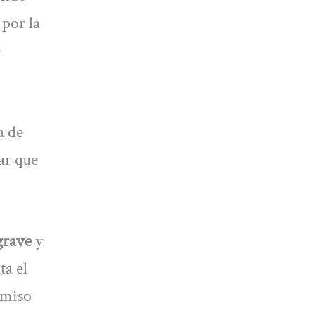
 por la
a de
ar que
grave
y
ta el
rmiso