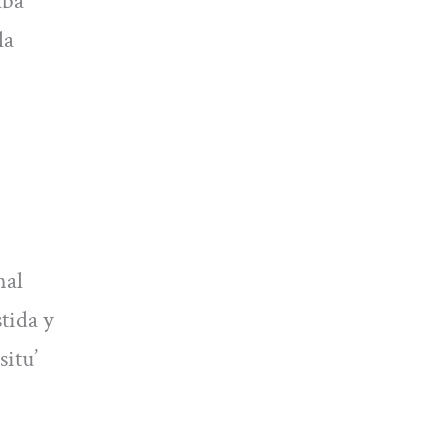
aba
la
nal
stida y
situ’