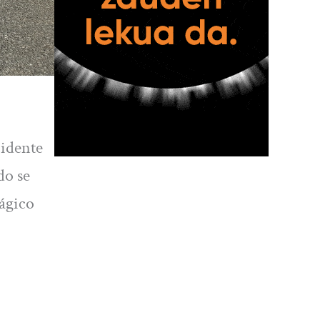
cidente
do se
rágico