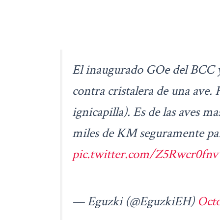
El inaugurado GOe del BCC ya
contra cristalera de una ave.
ignicapilla). Es de las aves 
miles de KM seguramente par
pic.twitter.com/Z5Rwcr0fnv
— Eguzki (@EguzkiEH)
Octo