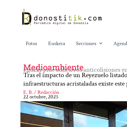
Ir
al
contenido
Fotos
Euskera
Secciones
Agend
Medioambiente
Eguzki pide adhesivos anticolisiones en
Tras el impacto de un Reyezuelo listado
infraestructuras acristaladas existe este
E. B. / Redacción
22 octubre, 2025