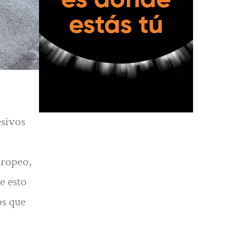
esivos
uropeo,
e esto
os que