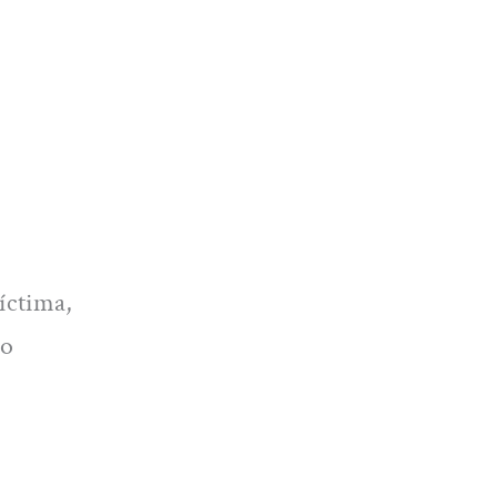
íctima,
do