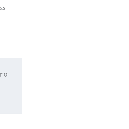
as
 o apúntate a nuestro 