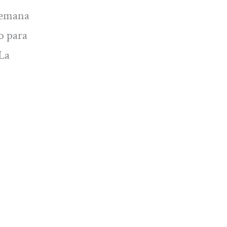
 Semana
o para
 La