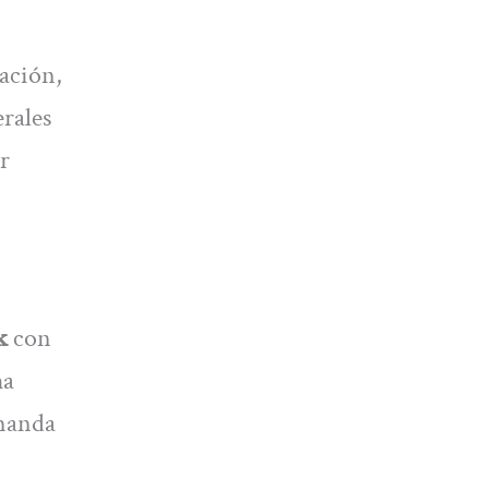
tación,
erales
r
ak
con
ha
emanda