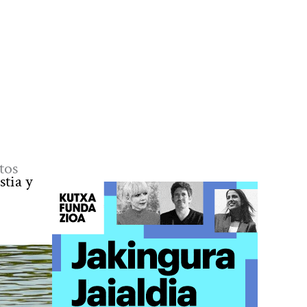
tos
stia y