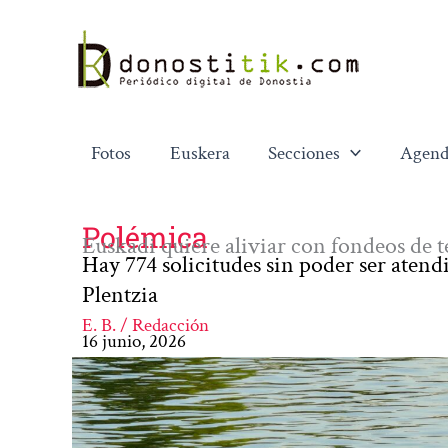
Ir
al
contenido
Fotos
Euskera
Secciones
Agend
Polémica
Euskadi quiere aliviar con fondeos de t
Hay 774 solicitudes sin poder ser aten
Plentzia
E. B. / Redacción
16 junio, 2026