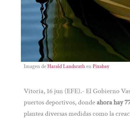
Imagen de
Harald Landsrath
en
Pixabay
Vitoria, 16 jun (EFE).- El Gobierno Vasc
puertos deportivos, donde
ahora hay 77
plantea diversas medidas como la crea