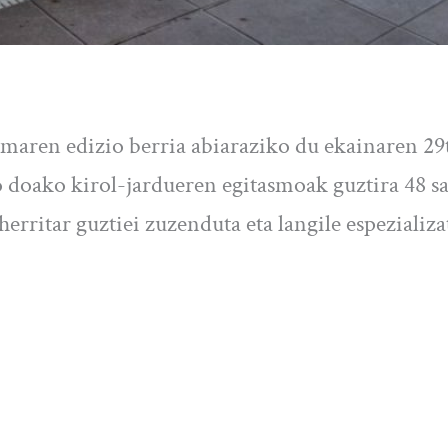
maren edizio berria abiaraziko du ekainaren 29
o doako kirol-jardueren egitasmoak guztira 48 s
herritar guztiei zuzenduta eta langile espezializ