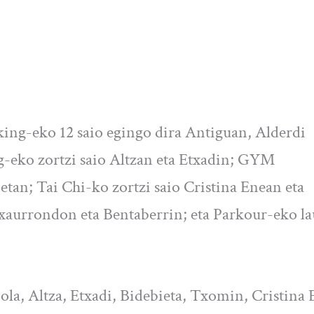
ng-eko 12 saio egingo dira Antiguan, Alderdi
g-eko zortzi saio Altzan eta Etxadin; GYM
etan; Tai Chi-ko zortzi saio Cristina Enean eta
xaurrondon eta Bentaberrin; eta Parkour-eko la
ola, Altza, Etxadi, Bidebieta, Txomin, Cristina 