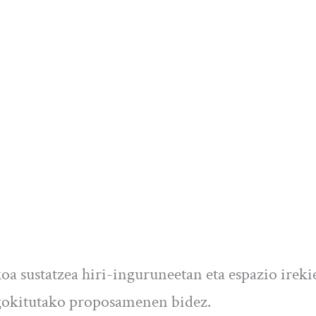
oa sustatzea hiri-inguruneetan eta espazio ireki
 egokitutako proposamenen bidez.