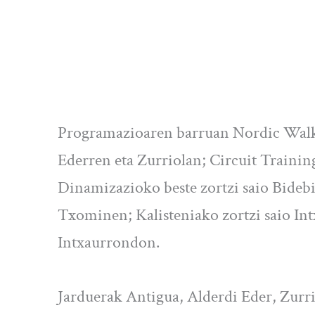
Programazioaren barruan Nordic Walki
Ederren eta Zurriolan; Circuit Trainin
Dinamizazioko beste zortzi saio Bidebi
Txominen; Kalisteniako zortzi saio Int
Intxaurrondon.
Jarduerak Antigua, Alderdi Eder, Zurri