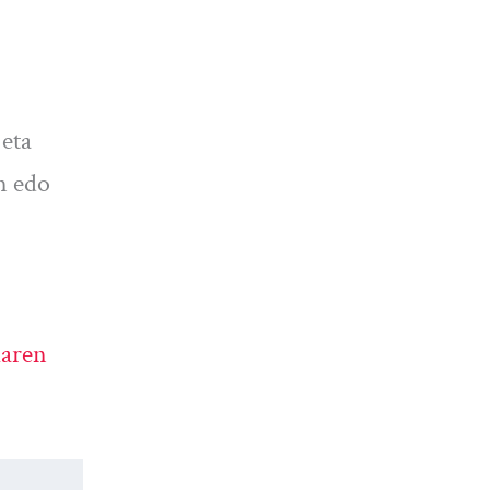
 eta
n edo
laren