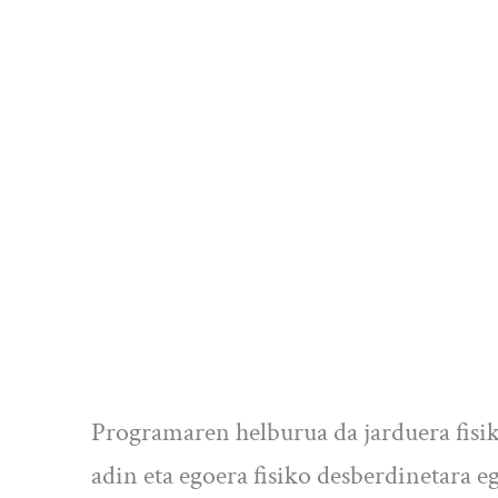
Programaren helburua da jarduera fisik
adin eta egoera fisiko desberdinetara