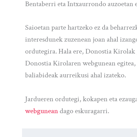
Bentaberri eta Intxaurrondo auzoetan e
Saioetan parte hartzeko ez da beharrezk
interesdunek zuzenean joan ahal izango
ordutegira. Hala ere, Donostia Kirola
Donostia Kirolaren webgunean egitea, 
baliabideak aurreikusi ahal izateko.
Jardueren ordutegi, kokapen eta ezaug
webgunean
dago eskuragarri.