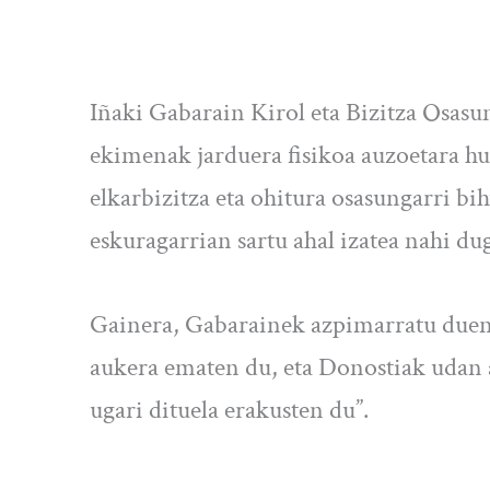
Iñaki Gabarain Kirol eta Bizitza Osasu
ekimenak jarduera fisikoa auzoetara hu
elkarbizitza eta ohitura osasungarri b
eskuragarrian sartu ahal izatea nahi du
Gainera, Gabarainek azpimarratu duene
aukera ematen du, eta Donostiak udan a
ugari dituela erakusten du”.