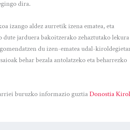
gingo dira.
oa izango aldez aurretik izena ematea, eta
 dute jarduera bakoitzerako zehaztutako lekura
k gomendatzen du izen-ematea udal-kiroldegieta
saioak behar bezala antolatzeko eta beharrezko
arriei buruzko informazio guztia
Donostia Kiro