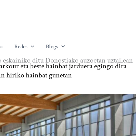
a
Redes
Blogs
 eskainiko ditu Donostiako auzoetan uztailean
arkour eta beste hainbat jarduera egingo dira
ean hiriko hainbat gunetan