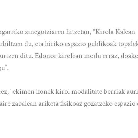
ngarriko zinegotziaren hitzetan, “Kirola Kalean
rbiltzen du, eta hiriko espazio publikoak topale
ihurtzen ditu. Edonor kirolean modu erraz, doako
gu”.
z, “ekimen honek kirol modalitate berriak aur
ire zabalean ariketa fisikoaz gozatzeko espazio