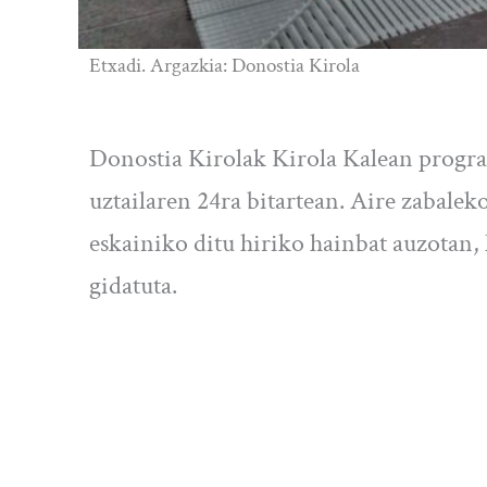
Etxadi. Argazkia: Donostia Kirola
Donostia Kirolak Kirola Kalean progra
uztailaren 24ra bitartean. Aire zabalek
eskainiko ditu hiriko hainbat auzotan, 
gidatuta.