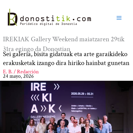
Ir
al
contenido
IREKIAK Gallery Weekend maiatzaren 29tik
31ra egingo da Donostian
Sei galeria, bisita gidatuak eta arte garaikideko
erakusketak izango dira hiriko hainbat gunetan
E. B. / Redacción
24 mayo, 2026