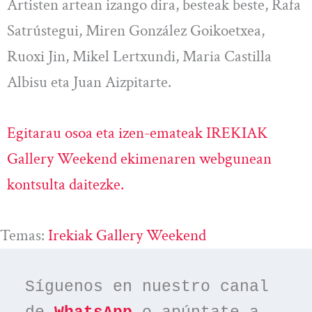
Artisten artean izango dira, besteak beste, Rafa
Satrústegui, Miren González Goikoetxea,
Ruoxi Jin, Mikel Lertxundi, Maria Castilla
Albisu eta Juan Aizpitarte.
Egitarau osoa eta izen-emateak IREKIAK
Gallery Weekend ekimenaren webgunean
kontsulta daitezke.
Temas:
Irekiak Gallery Weekend
Síguenos en nuestro canal 