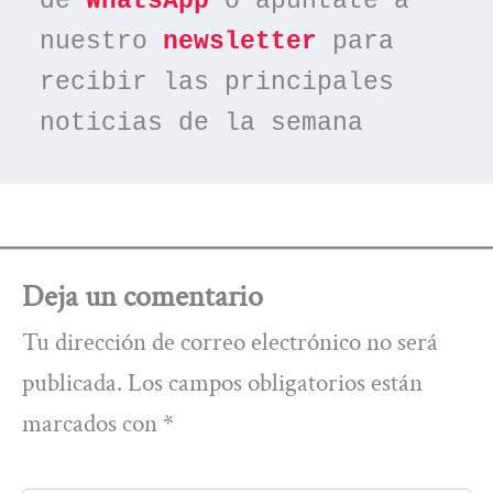
de 
WhatsApp
 o apúntate a 
nuestro 
newsletter
 para 
recibir las principales 
noticias de la semana
Deja un comentario
Tu dirección de correo electrónico no será
publicada.
Los campos obligatorios están
marcados con
*