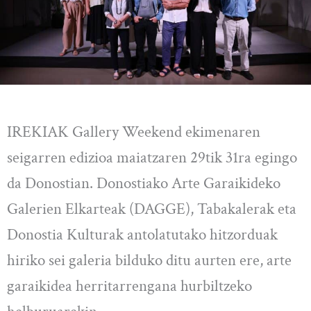
IREKIAK Gallery Weekend ekimenaren
seigarren edizioa maiatzaren 29tik 31ra egingo
da Donostian. Donostiako Arte Garaikideko
Galerien Elkarteak (DAGGE), Tabakalerak eta
Donostia Kulturak antolatutako hitzorduak
hiriko sei galeria bilduko ditu aurten ere, arte
garaikidea herritarrengana hurbiltzeko