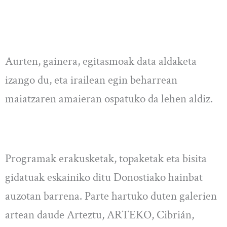
Aurten, gainera, egitasmoak data aldaketa
izango du, eta irailean egin beharrean
maiatzaren amaieran ospatuko da lehen aldiz.
Programak erakusketak, topaketak eta bisita
gidatuak eskainiko ditu Donostiako hainbat
auzotan barrena. Parte hartuko duten galerien
artean daude Arteztu, ARTEKO, Cibrián,