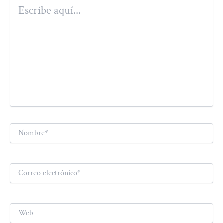
Escribe
aquí...
Nombre*
Correo
electrónico*
Web