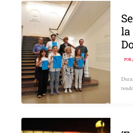
Se
la
Do
POR
Duran
tendr