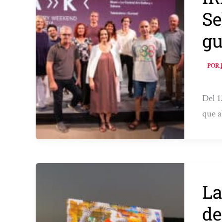
Se
gu
POR
Del 1
que a
La
de