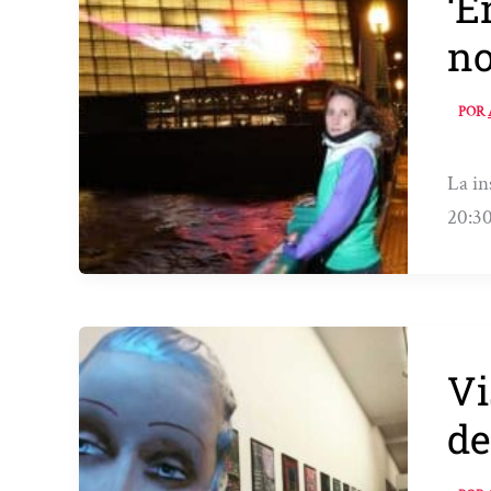
‘E
no
POR
La in
20:30
Vi
de