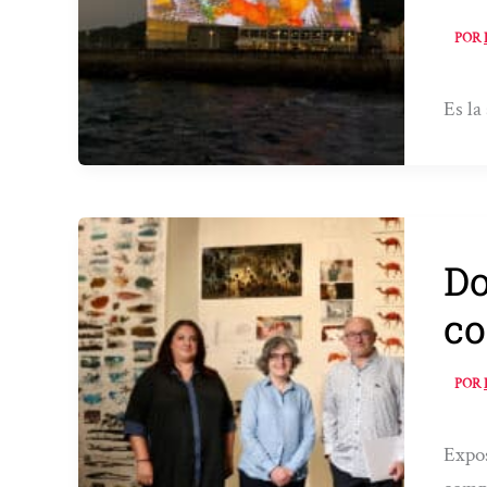
POR
Es la
Do
co
POR
Expos