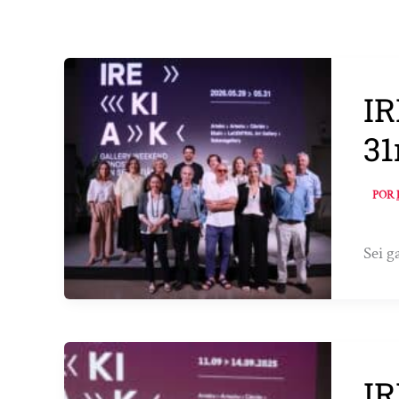
IR
31
POR
Sei g
IR