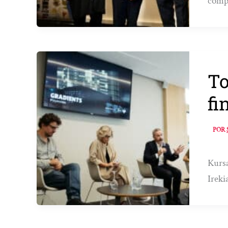
compe
To
fi
POR
Kursa
Ireki