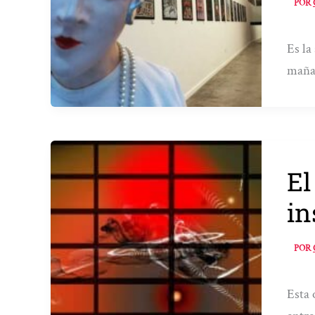
POR
Es la
mañan
El
in
POR
Esta 