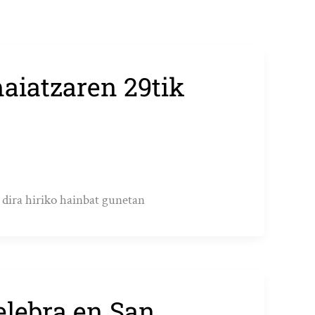
aiatzaren 29tik
o dira hiriko hainbat gunetan
lebra en San